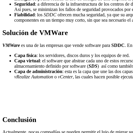
Seguridad
: a diferencia de la infraestructura de los centros de 
Así pues, se minimizan los fallos de seguridad provocados por e
Fiabilidad
: los
SDDC
ofrecen mucha seguridad, ya que su arqui
componentes en un tiempo muy corto, sin que sea necesario el a
Solución de VMWare
VMWare
es una de las empresas que vende software para
SDDC
. En
Capa física
: los servidores, discos duros y los equipos de red.
Capa virtual
: el software que abstrae cada uno de estos recurs
almacenamiento definido por software (
SDS
) así como tambié
Capa de administración
: esta es la capa que une las dos cap
vRealize
Automation
o
vCenter
, las cuales hacen posible ejecut
Conclusión
Actualmente, pocas compañías se pueden permitir el lujo de migrar su