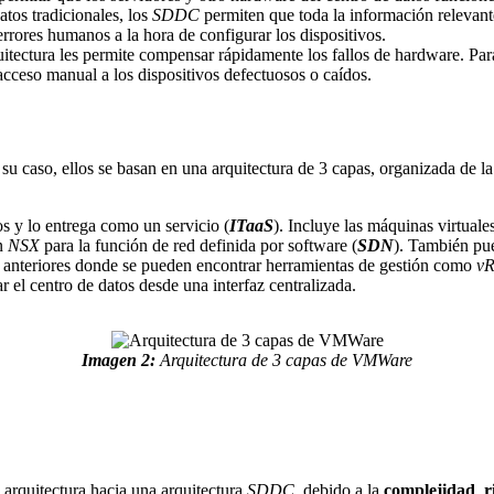
datos tradicionales, los
SDDC
permiten que toda la información relevante
rrores humanos a la hora de configurar los dispositivos.
tectura les permite compensar rápidamente los fallos de hardware. Para e
cceso manual a los dispositivos defectuosos o caídos.
 su caso, ellos se basan en una arquitectura de 3 capas, organizada de la
os y lo entrega como un servicio (
ITaaS
). Incluye las máquinas virtuale
n
NSX
para la función de red definida por software (
SDN
). También pue
as anteriores donde se pueden encontrar herramientas de gestión como
vR
ar el centro de datos desde una interfaz centralizada.
Imagen 2:
Arquitectura de 3 capas de VMWare
 arquitectura hacia una arquitectura
SDDC
, debido a la
complejidad
,
r