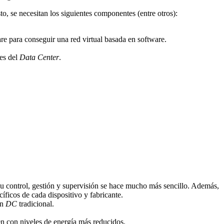
sto, se necesitan los siguientes componentes (entre otros):
ware para conseguir una red virtual basada en software.
tes del
Data Center
.
 su control, gestión y supervisión se hace mucho más sencillo. Además,
íficos de cada dispositivo y fabricante.
un
DC
tradicional.
nen con niveles de energía más reducidos.