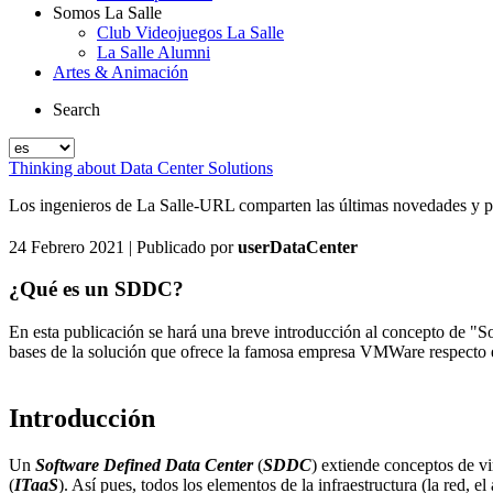
Somos La Salle
Club Videojuegos La Salle
La Salle Alumni
Artes & Animación
Search
Thinking about Data Center Solutions
Los ingenieros de La Salle-URL comparten las últimas novedades y pro
24 Febrero 2021
| Publicado por
userDataCenter
¿Qué es un SDDC?
En esta publicación se hará una breve introducción al concepto de "S
bases de la solución que ofrece la famosa empresa VMWare respecto est
Introducción
Un
Software Defined Data Center
(
SDDC
) extiende conceptos de vi
(
ITaaS
). Así pues, todos los elementos de la infraestructura (la red, 