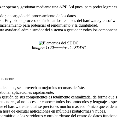
izar operar y gestionar mediante una
API
. Así pues, para poder lograr e
nador, encargado del procesamiento de los datos.
 red. Engloba el proceso de fusionar los recursos del hardware y el soft
almacenamiento para potenciar el rendimiento y la durabilidad.
para ayudar al administrador del sistema a gestionar todos los componen
Imagen 1:
Elementos del SDDC
 encuentran:
ro de datos, se aprovechan mejor los recursos de éste.
estionar aplicaciones rápidamente.
 la gestión de sus componentes es totalmente centralizada, de forma que
 menores, al no necesitar conocer todos los protocolos y lenguajes espec
ue el hardware del cual se precisa es mucho más económico que el de 
a la hora de ejecutar aplicaciones en múltiples plataformas y nubes.
 permitir que los servidores y otro hardware del centro de datos funcio