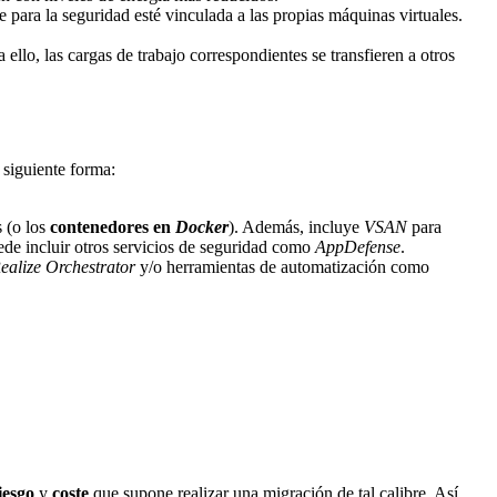
 para la seguridad esté vinculada a las propias máquinas virtuales.
llo, las cargas de trabajo correspondientes se transfieren a otros
 siguiente forma:
s (o los
contenedores en
Docker
). Además, incluye
VSAN
para
de incluir otros servicios de seguridad como
AppDefense
.
ealize Orchestrator
y/o herramientas de automatización como
iesgo
y
coste
que supone realizar una migración de tal calibre. Así