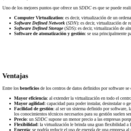
Uno de los mejores puntos que ofrece un
SDDC
es que se puede real
Computer Virtualization
: es decir, virtualización de un orde
Software Defined Network
(
SDN
): es decir, virtualización de
Software Defined Storage
(
SDS
): es decir, virtualización de 
Software de atomatización y gestión
: se usa principalmente 
Ventajas
Entre los
beneficios
de los centros de datos definidos por software se
Mayor eficiencia
: al extender la virtualización en todo el cent
Mayor agilidad
: capacidad para poder instalar, desinstalar o g
Facilidad de gestión
: al ser un sistema definido por software,
los conocimientos técnicos necesarios para su gestión suelen ser
Precio
: un
SDDC
supone un menor precio a las empresas porq
Flexibilidad
: la virtualización le brinda una gran flexibilidad 
Energía
: se podría reducir el uso de energía de una empresa al