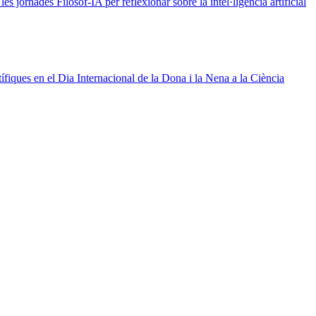
 jornades Filosof-IA per reflexionar sobre la intel·ligència artificial
ífiques en el Dia Internacional de la Dona i la Nena a la Ciència