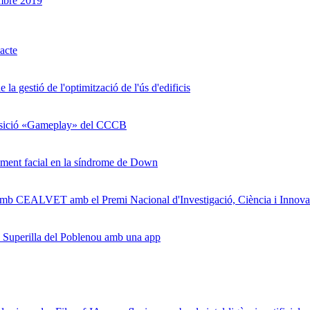
mbre 2019
acte
a gestió de l'optimització de l'ús d'edificis
posició «Gameplay» del CCCB
ament facial en la síndrome de Down
mb CEALVET amb el Premi Nacional d'Investigació, Ciència i Innova
a Superilla del Poblenou amb una app