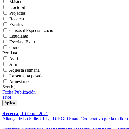
Màsters
Doctorat
Projectes
Recerca
Escoles
Cursos d'Especialització
Estudiants
Escola d'Estiu
Graus
Per data
Avui
Ahir
Aquesta setmana
La setmana pasada
Aquest mes
Sort by
Fecha Publicación
Títol
Recerca
|
10 febrer 2021
Aliança de La Salle-URL, IDIBGI i Suara Cooperativa per la millora d