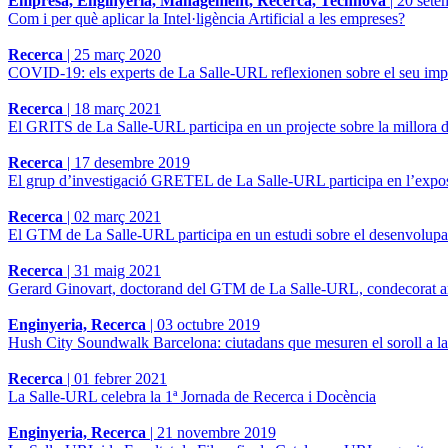
Empresa, Enginyeria, Management, Recerca, Technova
|
20 sete
Com i per què aplicar la Intel·ligència Artificial a les empreses?
Recerca
|
25 març 2020
COVID-19: els experts de La Salle-URL reflexionen sobre el seu imp
Recerca
|
18 març 2021
El GRITS de La Salle-URL participa en un projecte sobre la millora de l
Recerca
|
17 desembre 2019
El grup d’investigació GRETEL de La Salle-URL participa en l’ex
Recerca
|
02 març 2021
El GTM de La Salle-URL participa en un estudi sobre el desenvolup
Recerca
|
31 maig 2021
Gerard Ginovart, doctorand del GTM de La Salle-URL, condecorat a
Enginyeria, Recerca
|
03 octubre 2019
Hush City Soundwalk Barcelona: ciutadans que mesuren el soroll a l
Recerca
|
01 febrer 2021
La Salle-URL celebra la 1ª Jornada de Recerca i Docència
Enginyeria, Recerca
|
21 novembre 2019