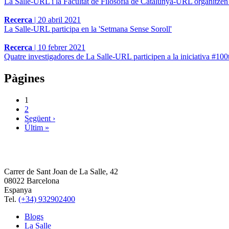
La Salle-URL i la Facultat de Filosofia de Catalunya-URL organitzen les
Recerca
|
20 abril 2021
La Salle-URL participa en la 'Setmana Sense Soroll'
Recerca
|
10 febrer 2021
Quatre investigadores de La Salle-URL participen a la iniciativa #100t
Pàgines
1
2
Següent ›
Últim »
Carrer de Sant Joan de La Salle, 42
08022 Barcelona
Espanya
Tel.
(+34) 932902400
Blogs
La Salle