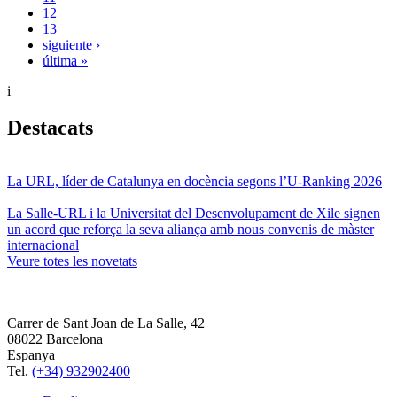
12
13
siguiente ›
última »
i
Destacats
La URL, líder de Catalunya en docència segons l’U-Ranking 2026
La Salle-URL i la Universitat del Desenvolupament de Xile signen
un acord que reforça la seva aliança amb nous convenis de màster
internacional
Veure totes les novetats
Carrer de Sant Joan de La Salle, 42
08022 Barcelona
Espanya
Tel.
(+34) 932902400