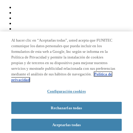
Al hacer clic en “Aceptarlas todas”, usted acepta que FUNITEC
comunique los datos personales que pueda incluir en los
Miembro de
formularios de esta web a Google, Inc según se informa en la
Política de Privacidad y permite la instalación de cookies
propias y de terceros en su dispositivo para mejorar nuestros
servicios y mostrarle publicidad relacionada con sus preferencias
Acreditaciones
mediante el análisis de sus hábitos de navegación.
Política de
privacidad
Configuración cookies
© 2026 La Salle Campus Barcelona - URL |
Aviso legal
|
Política de
privacidad
|
Política de cookies
Rechazarlas todas
Formulario de búsqueda
Aceptarlas todas