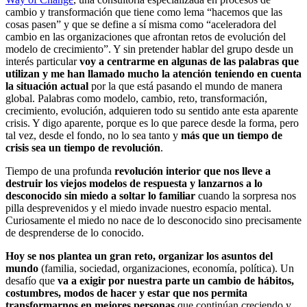
cambio y transformación que tiene como lema “hacemos que las
cosas pasen” y que se define a sí misma como “aceleradora del
cambio en las organizaciones que afrontan retos de evolución del
modelo de crecimiento”. Y sin pretender hablar del grupo desde un
interés particular
voy a centrarme en algunas de las palabras que
utilizan y me han llamado mucho la atención teniendo en cuenta
la situación actual
por la que está pasando el mundo de manera
global. Palabras como modelo, cambio, reto, transformación,
crecimiento, evolución, adquieren todo su sentido ante esta aparente
crisis. Y digo aparente, porque es lo que parece desde la forma, pero
tal vez, desde el fondo, no lo sea tanto y
más que un tiempo de
crisis sea un tiempo de revolución
.
Tiempo de una profunda
revolución interior que nos lleve a
destruir los viejos modelos de respuesta y lanzarnos a lo
desconocido sin miedo a soltar lo familiar
cuando la sorpresa nos
pilla desprevenidos y el miedo invade nuestro espacio mental.
Curiosamente el miedo no nace de lo desconocido sino precisamente
de desprenderse de lo conocido.
Hoy se nos plantea un gran reto, organizar los asuntos del
mundo
(familia, sociedad, organizaciones, economía, política). Un
desafío que
va a exigir por nuestra parte un cambio de hábitos,
costumbres, modos de hacer y estar que nos permita
transformarnos en mejores personas
que continúan creciendo y