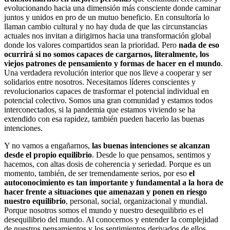
evolucionando hacia una dimensión más consciente donde caminar
juntos y unidos en pro de un mutuo beneficio. En consultoría lo
llaman cambio cultural y no hay duda de que las circunstancias
actuales nos invitan a dirigirnos hacia una transformación global
donde los valores compartidos sean la prioridad. Pero
nada de eso
ocurrirá si no somos capaces de cargarnos, literalmente, los
viejos patrones de pensamiento y formas de hacer en el mundo
.
Una verdadera revolución interior que nos lleve a cooperar y ser
solidarios entre nosotros. Necesitamos líderes conscientes y
revolucionarios capaces de trasformar el potencial individual en
potencial colectivo. Somos una gran comunidad y estamos todos
interconectados, si la pandemia que estamos viviendo se ha
extendido con esa rapidez, también pueden hacerlo las buenas
intenciones.
Y no vamos a engañarnos,
las buenas intenciones se alcanzan
desde el propio equilibrio
. Desde lo que pensamos, sentimos y
hacemos, con altas dosis de coherencia y seriedad. Porque es un
momento, también, de ser tremendamente serios, por eso
el
autoconocimiento es tan importante y fundamental a la hora de
hacer frente a situaciones que amenazan y ponen en riesgo
nuestro equilibrio
, personal, social, organizacional y mundial.
Porque nosotros somos el mundo y nuestro desequilibrio es el
desequilibrio del mundo. Al conocernos y entender la complejidad
de nuestros pensamientos y los sentimientos derivados de ellos,