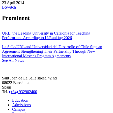
23 April 2014
BSwitch
Prominent
URL, the Leading University in Catalonia for Teaching
Performance According to U-Ranking 2026
La Salle-URL and Universidad del Desarrollo of Chile Sign an
Agreement Strengthening Their Partnership Through New
International Master's Program Agreements
See All News
Sant Joan de La Salle street, 42 nd
08022 Barcelona
Spain
Tel.
(+34) 932902400
Education
Admissions
Campus