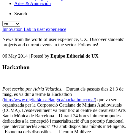
Artes & Animación
Search
Innovation Lab in user experience
News from the world of user experience, UX. Discover students’
projects and current events in the sector. Follow us!
06 May 2014
| Posted by
Equipo Editorial de UX
Hackathon
Post escrito por Adrià Velardos:
Durant els passats dies 2 i 3 de
maig, es va dur a terme la Hackathon
(
http://www.digital4c.cat/lang/ca/hackathonccma/
) que va ser
organitzada per la Corporació Catalana de Mitjans Audiovisuals
(CCMA). L’esdeveniment va tenir lloc al centre de creativitat Arts
Santa Mònica de Barcelona. Durant 24 hores ininterrompudes
dedicades a la concepció i materialització d’un prototip funcional
que interconnectés
Smart TVs
amb dispositius mòbils intel·ligents.
Esquema dels dispositius. L’equip Multivee