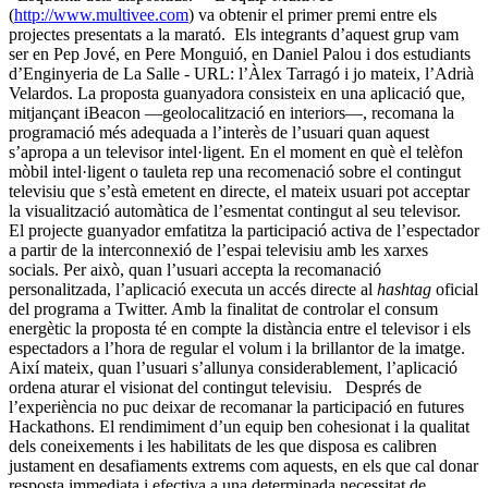
(
http://www.multivee.com
) va obtenir el primer premi entre els
projectes presentats a la marató. Els integrants d’aquest grup vam
ser en Pep Jové, en Pere Monguió, en Daniel Palou i dos estudiants
d’Enginyeria de La Salle - URL: l’Àlex Tarragó i jo mateix, l’Adrià
Velardos. La proposta guanyadora consisteix en una aplicació que,
mitjançant iBeacon —geolocalització en interiors—, recomana la
programació més adequada a l’interès de l’usuari quan aquest
s’apropa a un televisor intel·ligent. En el moment en què el telèfon
mòbil intel·ligent o tauleta rep una recomenació sobre el contingut
televisiu que s’està emetent en directe, el mateix usuari pot acceptar
la visualització automàtica de l’esmentat contingut al seu televisor.
El projecte guanyador emfatitza la participació activa de l’espectador
a partir de la interconnexió de l’espai televisiu amb les xarxes
socials. Per això, quan l’usuari accepta la recomanació
personalitzada, l’aplicació executa un accés directe al
hashtag
oficial
del programa a Twitter. Amb la finalitat de controlar el consum
energètic la proposta té en compte la distància entre el televisor i els
espectadors a l’hora de regular el volum i la brillantor de la imatge.
Així mateix, quan l’usuari s’allunya considerablement, l’aplicació
ordena aturar el visionat del contingut televisiu. Després de
l’experiència no puc deixar de recomanar la participació en futures
Hackathons. El rendimiment d’un equip ben cohesionat i la qualitat
dels coneixements i les habilitats de les que disposa es calibren
justament en desafiaments extrems com aquests, en els que cal donar
resposta immediata i efectiva a una determinada necessitat de