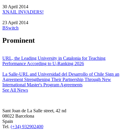
30 April 2014
XNAIL INVADERS!
23 April 2014
BSwitch
Prominent
URL, the Leading University in Catalonia for Teaching
Performance According to U-Ranking 2026
La Salle-URL and Universidad del Desarrollo of Chile Sign an
Agreement Strengthening Their Partnership Through New
International Master's Program Agreements
See All News
Sant Joan de La Salle street, 42 nd
08022 Barcelona
Spain
Tel.
(+34) 932902400