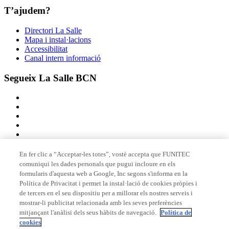
T’ajudem?
Directori La Salle
Mapa i instal·lacions
Accessibilitat
Canal intern informació
Segueix La Salle BCN
En fer clic a “Acceptar-les totes”, vostè accepta que FUNITEC
comuniqui les dades personals que pugui incloure en els
Membre de
formularis d'aquesta web a Google, Inc segons s'informa en la
Política de Privacitat i permet la instal·lació de cookies pròpies i
de tercers en el seu dispositiu per a millorar els nostres serveis i
mostrar-li publicitat relacionada amb les seves preferències
Acreditacions
mitjançant l'anàlisi dels seus hàbits de navegació.
Política de
cookies