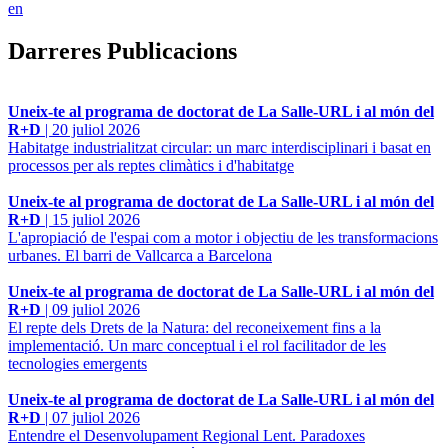
en
Darreres Publicacions
Uneix-te al programa de doctorat de La Salle-URL i al món del
R+D
|
20 juliol 2026
Habitatge industrialitzat circular: un marc interdisciplinari i basat en
processos per als reptes climàtics i d'habitatge
Uneix-te al programa de doctorat de La Salle-URL i al món del
R+D
|
15 juliol 2026
L'apropiació de l'espai com a motor i objectiu de les transformacions
urbanes. El barri de Vallcarca a Barcelona
Uneix-te al programa de doctorat de La Salle-URL i al món del
R+D
|
09 juliol 2026
El repte dels Drets de la Natura: del reconeixement fins a la
implementació. Un marc conceptual i el rol facilitador de les
tecnologies emergents
Uneix-te al programa de doctorat de La Salle-URL i al món del
R+D
|
07 juliol 2026
Entendre el Desenvolupament Regional Lent. Paradoxes