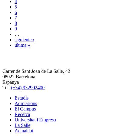
4
5
6
7
8
9
…
siguiente ›
última »
Carrer de Sant Joan de La Salle, 42
08022 Barcelona
Espanya
Tel.
(+34) 932902400
Estudis
Admissions
El Campus
Recerca
Universitat i Empresa
La Salle
Actualitat