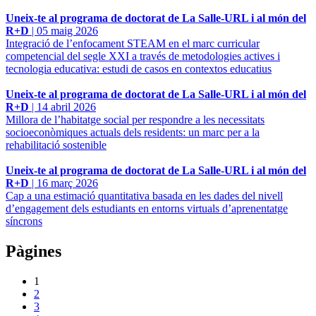
Uneix-te al programa de doctorat de La Salle-URL i al món del
R+D
|
05 maig 2026
Integració de l’enfocament STEAM en el marc curricular
competencial del segle XXI a través de metodologies actives i
tecnologia educativa: estudi de casos en contextos educatius
Uneix-te al programa de doctorat de La Salle-URL i al món del
R+D
|
14 abril 2026
Millora de l’habitatge social per respondre a les necessitats
socioeconòmiques actuals dels residents: un marc per a la
rehabilitació sostenible
Uneix-te al programa de doctorat de La Salle-URL i al món del
R+D
|
16 març 2026
Cap a una estimació quantitativa basada en les dades del nivell
d’engagement dels estudiants en entorns virtuals d’aprenentatge
síncrons
Pàgines
1
2
3