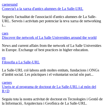
ca
en
es
und
Conecta't a la xarxa d'antics alumnes de La Salle-URL
Segueix l'actualitat de l'associació d'antics alumnes de La Salle-
URL. Serveis i activitats per potenciar la teva xarxa de networking
i...
ca
es
Discover the network of La Salle Universities around the world
News and current affairs from the network of La Salle Universities
in Europe. Exchange of best practices in higher education.
en
Filosofia a La Salle-URL
La Salle-URL col·labora amb moltes entitats, fundacions i ONGs
d’àmbit social. Les pràctiques i el voluntariat social són part...
ca
en
es
Uneix-te al programa de doctorat de La Salle-URL i al món del
R+D
Seguiu tota la nostra activitat de doctorat en Tecnologies i Gestió de
la Informació, Arquitectura i Geofísica de La Salle-URL.