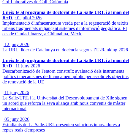
Col·Laboratives de Cali, Colòmbia
Uneix-te al programa de doctorat de La Salle-URL i al món del
R+D
|
01 juliol 2026
Implementació d'infraestructura verda per a la regeneració de teixits
urbans fragmentats mitjançant sistemes d'informació geogràfica. El
cas de Ciudad Juárez, a Chihuahua, Mèxic
|
12 juny 2026
La URL, líder de Catalunya en docència segons l’U-Ranking 2026
Uneix-te al programa de doctorat de La Salle-URL i al món del
R+D
|
11 juny 2026
Descarbonització de l'entorn construït: avaluació dels instruments
polítics i mecanismes de finançament públic per assolir els objectius
de renovació de la UE
|
11 juny 2026
La Salle-URL i la Universitat del Desenvolupament de Xile signen
un acord que reforça la seva aliança amb nous convenis de màster
internacional
|
05 juny 2026
Estudiants de La Salle-URL presenten solucions innovadores a
reptes reals d'empreses