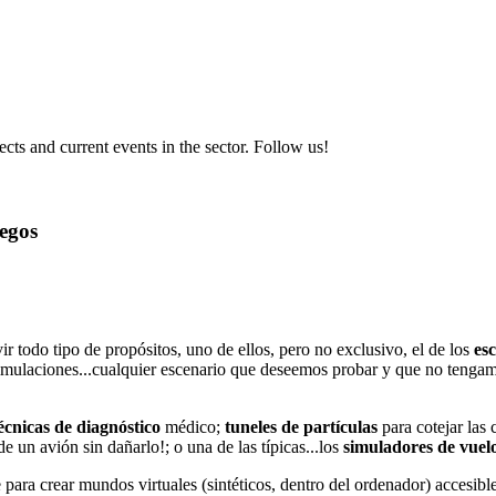
ts and current events in the sector. Follow us!
uegos
ir todo tipo de propósitos, uno de ellos, pero no exclusivo, el de los
esc
imulaciones...cualquier escenario que deseemos probar y que no tengamo
écnicas de diagnóstico
médico;
tuneles de partículas
para cotejar las
e un avión sin dañarlo!; o una de las típicas...los
simuladores de vuel
para crear mundos virtuales (sintéticos, dentro del ordenador) accesibles