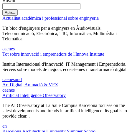
Buscar
Actualitat acadèmica i professional sobre enginyeria
Un bloc d'enginyers per a enginyers en Àudiovisuals,
Telecomunicació, Electrònica, TIC, Informàtica, Multimèdia i
Telemàtica.
ca
en
es
Tot sobre innovació i emprenedors de l'Innova Institute
Institut Internacional d'Innovació, IT Management i Emprenedoria.
Serveis sobre models de negoci, ecosistemes i transformació digital.
ca
en
es
und
Art Digital, Animació & VFX
ca
en
es
Artificial Intelligence Observatory
The AI Observatory at La Salle Campus Barcelona focuses on the
latest developments and trends in artificial intelligence. Its goal is to
provide clear...
en
Barcelona Architecture University Summer School