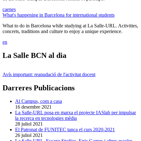
ca
en
es
What's happening in Barcelona for international students
What to do in Barcelona while studying at La Salle-URL. Activities,
concerts, traditions and culture to enjoy a unique experience.
en
La Salle BCN al dia
Avís important: reanudació de l'activitat docent
Darreres Publicacions
Al Campus, com a casa
16 desembre 2021
La Salle-URL posa en marxa el projecte IASlab per impulsar
la recerca en tecnologies mèdia
28 juliol 2021
El Patronat de FUNITEC tanca el curs 2020-2021
26 juliol 2021
La Salle-URL, Escape Studios, Epic Games i altres escoles