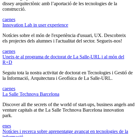
dissey arquitectònic amb l’aportació de les tecnologies de la
construcció.
ca
en
es
Innovation Lab in user experience
Notícies sobre el món de l'experiència d'usuari, UX. Descobreix
els projectes dels alumnes i l'actualitat del sector. Segueix-nos!
ca
en
es
Uneix-te al programa de doctorat de La Salle-URL i al món del
R+D
Seguiu tota la nostra activitat de doctorat en Tecnologies i Gestió de
la Informació, Arquitectura i Geofísica de La Salle-URL.
ca
en
es
La Salle Technova Barcelona
Discover all the secrets of the world of start-ups, business angels and
venture capitals at the La Salle Technova Barcelona innovation
park.
en
es
Notícies i recerca sobre aprenentatge avançat en tecnologies de la
informació