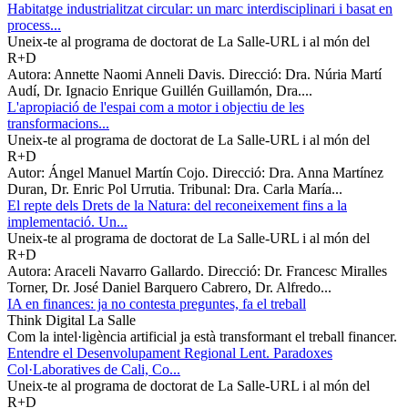
Habitatge industrialitzat circular: un marc interdisciplinari i basat en
process...
Uneix-te al programa de doctorat de La Salle-URL i al món del
R+D
Autora: Annette Naomi Anneli Davis. Direcció: Dra. Núria Martí
Audí, Dr. Ignacio Enrique Guillén Guillamón, Dra....
L'apropiació de l'espai com a motor i objectiu de les
transformacions...
Uneix-te al programa de doctorat de La Salle-URL i al món del
R+D
Autor: Ángel Manuel Martín Cojo. Direcció: Dra. Anna Martínez
Duran, Dr. Enric Pol Urrutia. Tribunal: Dra. Carla María...
El repte dels Drets de la Natura: del reconeixement fins a la
implementació. Un...
Uneix-te al programa de doctorat de La Salle-URL i al món del
R+D
Autora: Araceli Navarro Gallardo. Direcció: Dr. Francesc Miralles
Torner, Dr. José Daniel Barquero Cabrero, Dr. Alfredo...
IA en finances: ja no contesta preguntes, fa el treball
Think Digital La Salle
Com la intel·ligència artificial ja està transformant el treball financer.
Entendre el Desenvolupament Regional Lent. Paradoxes
Col·Laboratives de Cali, Co...
Uneix-te al programa de doctorat de La Salle-URL i al món del
R+D