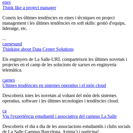
en
es
Think like a project manager
Coneix les últimes tendències en eines i tècniques en project
management i les últimes tendències en soft skills: gestió d'equips,
lideratge, etc.
...
ca
en
es
und
Thinking about Data Center Solutions
Els enginyers de La Salle-URL comparteixen les últimes novetats i
projectes en el camp de les solucions de xarxes en enginyeria
telemàtica.
ca
en
es
Últimes tendències en sistemes operatius i el món cloud
Descobreix totes les novetats al voltant del món dels sistemes
operatius, software i les últimes tecnologies i tendències cloud.
ca
Viu l'experiència estudiantil i associativa del campus La Salle
Descobreix el dia a dia de les associacions estudiantils i clubs socials
de La Salle Campus Barcelona. Anima’t i participa!