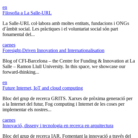
en
Filosofia a La Salle-URL
La Salle-URL col·labora amb moltes entitats, fundacions i ONGs
d’àmbit social. Les pràctiques i el voluntariat social són part
fonamental del...
ca
en
es
Foresight-Driven Innovation and Internationalisation
Blog of CFI-Barcelona – the Centre for Funding & Innovation at La
Salle – Ramon Llull University. In this space, we showcase our
forward-thinking...
en
Future Internet, IoT and cloud computing
Bloc del grup de recerca GRITS. Xarxes de pròxima generació per
a la Internet del futur, Fog computing i Internet de les coses per
implementar els nostres...
ca
en
es
Innovació, disseny i tecnologia en recerca en arquitectura
Bloc del grup de recerca IAR. Fomentant la innovació a través del