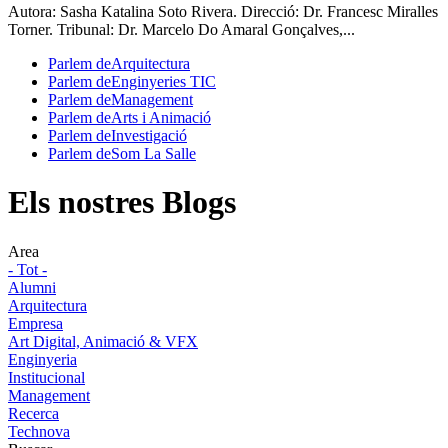
Autora: Sasha Katalina Soto Rivera. Direcció: Dr. Francesc Miralles
Torner. Tribunal: Dr. Marcelo Do Amaral Gonçalves,...
Parlem de
Arquitectura
Parlem de
Enginyeries TIC
Parlem de
Management
Parlem de
Arts i Animació
Parlem de
Investigació
Parlem de
Som La Salle
Els nostres Blogs
Area
- Tot -
Alumni
Arquitectura
Empresa
Art Digital, Animació & VFX
Enginyeria
Institucional
Management
Recerca
Technova