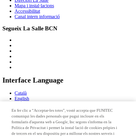
Directori La Salle
Mapa i instal·lacions
Accessibilitat
Canal intern informació
Segueix La Salle BCN
Interface Language
Català
English
Español
En fer clic a “Acceptar-les totes”, vostè accepta que FUNITEC
comuniqui les dades personals que pugui incloure en els
Membre de
formularis d'aquesta web a Google, Inc segons s'informa en la
Política de Privacitat i permet la instal·lació de cookies pròpies i
de tercers en el seu dispositiu per a millorar els nostres serveis i